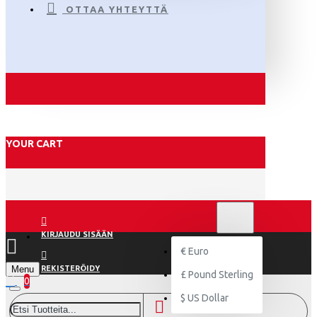
OTTAA YHTEYTTÄ
YOUR CART
€
EURO
EUR
KIRJAUDU SISÄÄN
€
Euro
Menu
REKISTERÖIDY
£
Pound Sterling
0
$
US Dollar