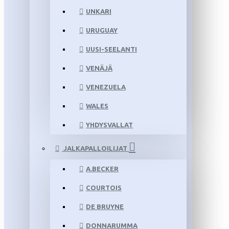
UNKARI
URUGUAY
UUSI-SEELANTI
VENÄJÄ
VENEZUELA
WALES
YHDYSVALLAT
JALKAPALLOILIJAT
A.BECKER
COURTOIS
DE BRUYNE
DONNARUMMA