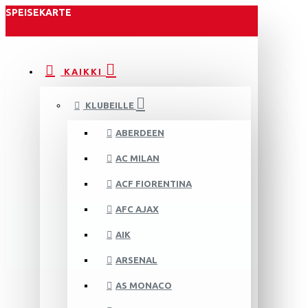
SPEISEKARTE
KAIKKI
KLUBEILLE
ABERDEEN
AC MILAN
ACF FIORENTINA
AFC AJAX
AIK
ARSENAL
AS MONACO