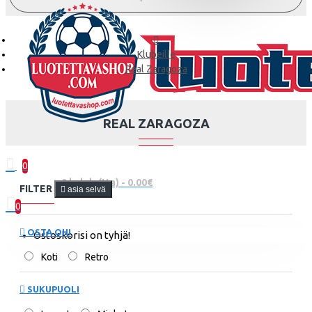
Klubeille
Real Zaragoza
REAL ZARAGOZA
0
0 kohde(tta) - 0.00€
FILTER
asia selvä
0
OSTA OHI
Ostoskorisi on tyhjä!
Koti
Retro
SUKUPUOLI