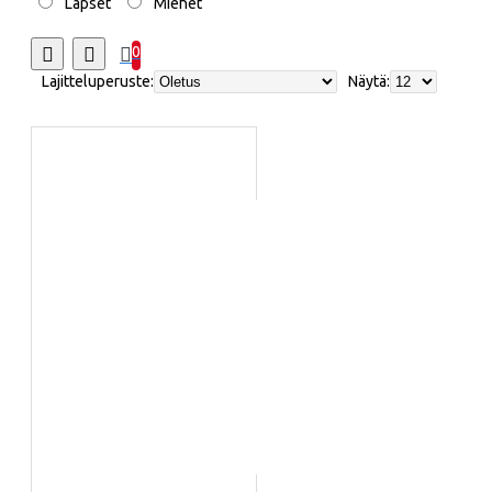
Lapset
Miehet
0
Lajitteluperuste:
Näytä: