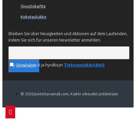
Sivustokartta
Kokotaulukko
Bleiben Sie über Neuigkeiten und Aktionen auf dem Laufenden,
indem Sie sich für unseren Newsletter anmelden
Olen lukenut ja hyväksyn
Tietosuojakäytäntö
SCHICKEN
©
2026
,luotettavamall.com, Kaikki oikeudet pidätetään