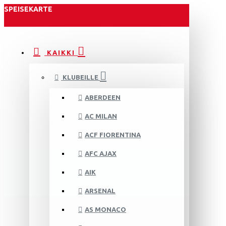
SPEISEKARTE
KAIKKI
KLUBEILLE
ABERDEEN
AC MILAN
ACF FIORENTINA
AFC AJAX
AIK
ARSENAL
AS MONACO