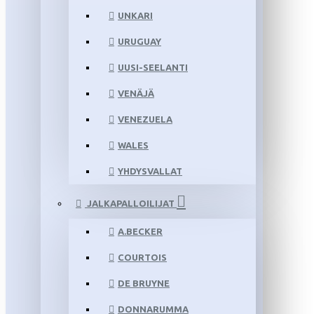
UNKARI
URUGUAY
UUSI-SEELANTI
VENÄJÄ
VENEZUELA
WALES
YHDYSVALLAT
JALKAPALLOILIJAT
A.BECKER
COURTOIS
DE BRUYNE
DONNARUMMA