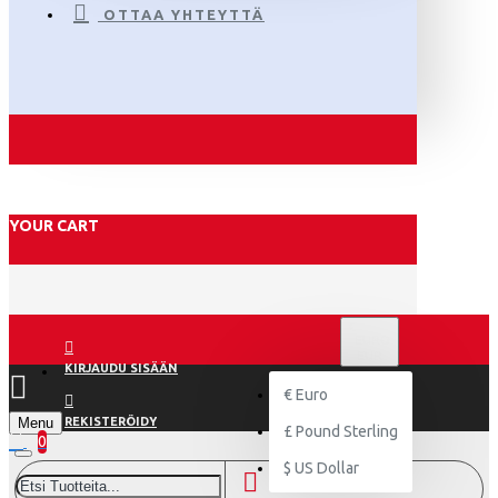
OTTAA YHTEYTTÄ
YOUR CART
€
EURO
EUR
KIRJAUDU SISÄÄN
€
Euro
Menu
REKISTERÖIDY
£
Pound Sterling
0
$
US Dollar