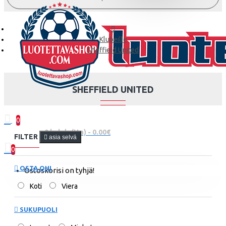
Klubeille
Sheffield United
SHEFFIELD UNITED
0
0 kohde(tta) - 0.00€
FILTER
asia selvä
0
OSTA OHI
Ostoskorisi on tyhjä!
Koti
Viera
SUKUPUOLI