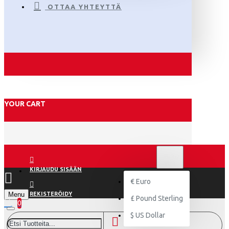
OTTAA YHTEYTTÄ
YOUR CART
€
EURO
EUR
KIRJAUDU SISÄÄN
€
Euro
Menu
REKISTERÖIDY
£
Pound Sterling
0
$
US Dollar