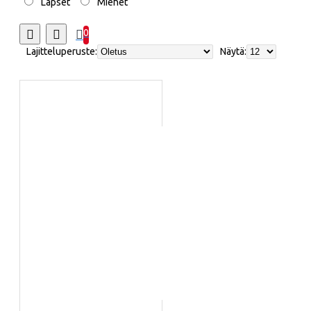
Lapset
Miehet
0
Lajitteluperuste:
Näytä: