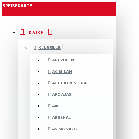
SPEISEKARTE
KAIKKI
KLUBEILLE
ABERDEEN
AC MILAN
ACF FIORENTINA
AFC AJAX
AIK
ARSENAL
AS MONACO