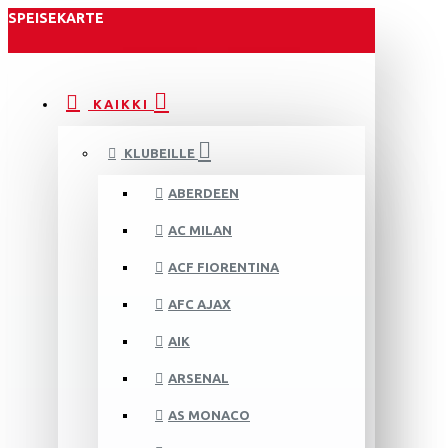
SPEISEKARTE
KAIKKI
KLUBEILLE
ABERDEEN
AC MILAN
ACF FIORENTINA
AFC AJAX
AIK
ARSENAL
AS MONACO