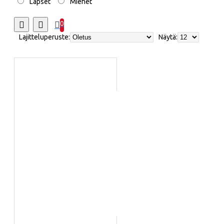
Lapset
Miehet
0
Lajitteluperuste:
Näytä: