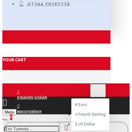
OTTAA YHTEYTTÄ
YOUR CART
€
EURO
EUR
KIRJAUDU SISÄÄN
€
Euro
Menu
REKISTERÖIDY
£
Pound Sterling
0
$
US Dollar