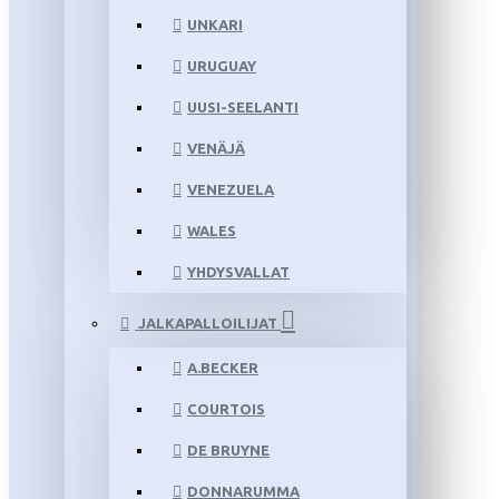
UNKARI
URUGUAY
UUSI-SEELANTI
VENÄJÄ
VENEZUELA
WALES
YHDYSVALLAT
JALKAPALLOILIJAT
A.BECKER
COURTOIS
DE BRUYNE
DONNARUMMA