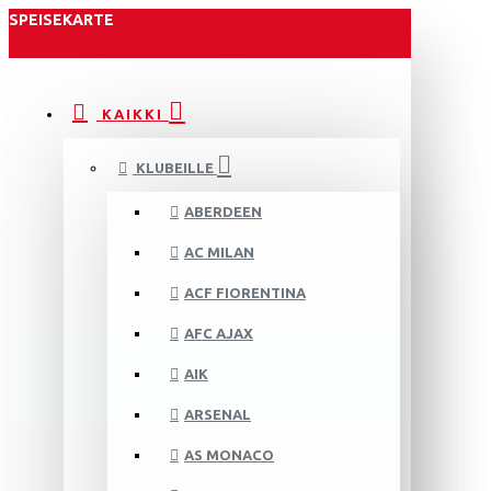
SPEISEKARTE
KAIKKI
KLUBEILLE
ABERDEEN
AC MILAN
ACF FIORENTINA
AFC AJAX
AIK
ARSENAL
AS MONACO