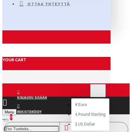
OTTAA YHTEYTTÄ
YOUR CART
€
EURO
EUR
KIRJAUDU SISÄÄN
€
Euro
Menu
REKISTERÖIDY
£
Pound Sterling
0
$
US Dollar