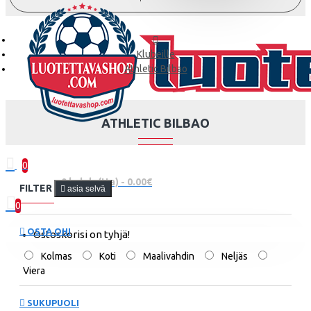
Klubeille
Athletic Bilbao
ATHLETIC BILBAO
0
0 kohde(tta) - 0.00€
FILTER
asia selvä
0
OSTA OHI
Ostoskorisi on tyhjä!
Kolmas
Koti
Maalivahdin
Neljäs
Viera
SUKUPUOLI