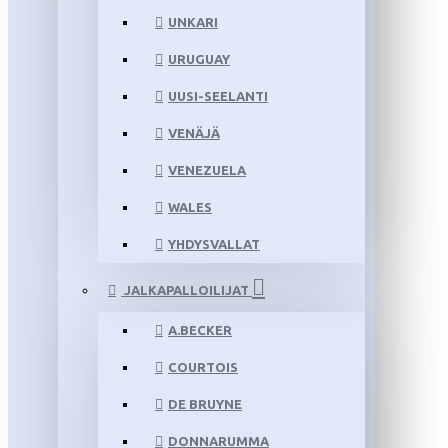
UNKARI
URUGUAY
UUSI-SEELANTI
VENÄJÄ
VENEZUELA
WALES
YHDYSVALLAT
JALKAPALLOILIJAT
A.BECKER
COURTOIS
DE BRUYNE
DONNARUMMA