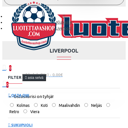
Klubeille
Liverpool
LIVERPOOL
0
0 kohde(tta) - 0.00€
FILTER
asia selvä
0
OSTA OHI
Ostoskorisi on tyhjä!
Kolmas
Koti
Maalivahdin
Neljäs
Retro
Viera
SUKUPUOLI