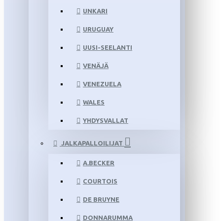
UNKARI
URUGUAY
UUSI-SEELANTI
VENÄJÄ
VENEZUELA
WALES
YHDYSVALLAT
JALKAPALLOILIJAT
A.BECKER
COURTOIS
DE BRUYNE
DONNARUMMA