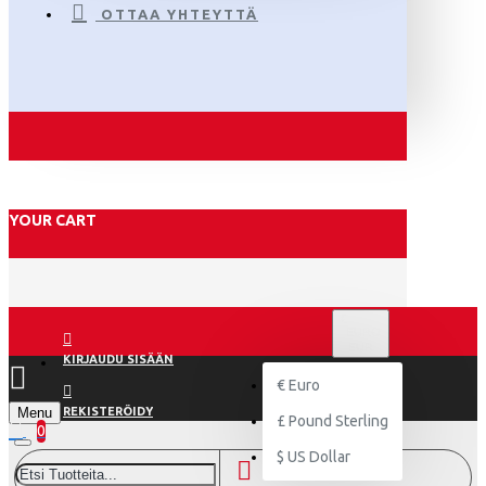
OTTAA YHTEYTTÄ
YOUR CART
€
EURO
EUR
KIRJAUDU SISÄÄN
€
Euro
Menu
REKISTERÖIDY
£
Pound Sterling
0
$
US Dollar