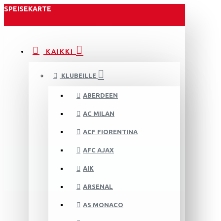
SPEISEKARTE
KAIKKI
KLUBEILLE
ABERDEEN
AC MILAN
ACF FIORENTINA
AFC AJAX
AIK
ARSENAL
AS MONACO