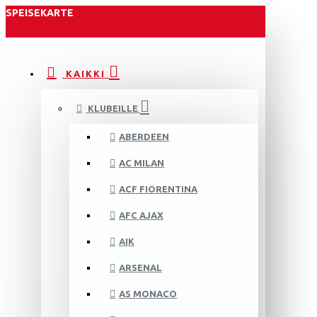
SPEISEKARTE
KAIKKI
KLUBEILLE
ABERDEEN
AC MILAN
ACF FIORENTINA
AFC AJAX
AIK
ARSENAL
AS MONACO