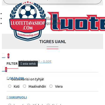
Klubeille
Tigres UANL
TIGRES UANL
0
0 kohde(tta) - 0.00€
FILTER
asia selvä
0
OSTA OHI
Ostoskorisi on tyhjä!
Koti
Maalivahdin
Viera
SUKUPUOLI