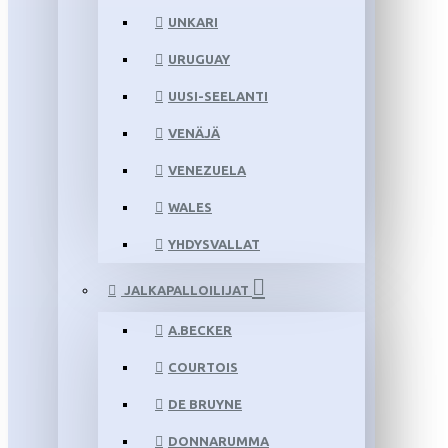
UNKARI
URUGUAY
UUSI-SEELANTI
VENÄJÄ
VENEZUELA
WALES
YHDYSVALLAT
JALKAPALLOILIJAT
A.BECKER
COURTOIS
DE BRUYNE
DONNARUMMA