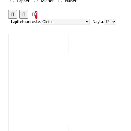
Lapset
Miehet
Naiset
0
Lajitteluperuste:
Näytä: