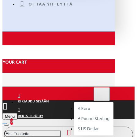
OTTAA YHTEYTTÄ
YOUR CART
€
EURO
EUR
KIRJAUDU SISÄÄN
€
Euro
Menu
REKISTERÖIDY
£
Pound Sterling
0
$
US Dollar