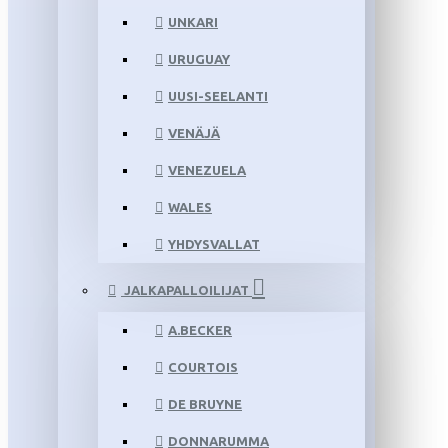
UNKARI
URUGUAY
UUSI-SEELANTI
VENÄJÄ
VENEZUELA
WALES
YHDYSVALLAT
JALKAPALLOILIJAT
A.BECKER
COURTOIS
DE BRUYNE
DONNARUMMA