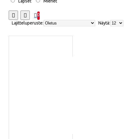
Lapset
Miehet
0
Lajitteluperuste:
Näytä: