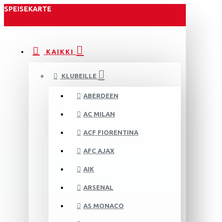
SPEISEKARTE
KAIKKI
KLUBEILLE
ABERDEEN
AC MILAN
ACF FIORENTINA
AFC AJAX
AIK
ARSENAL
AS MONACO