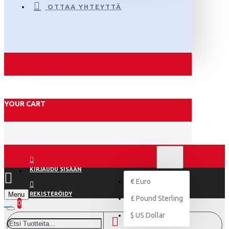
OTTAA YHTEYTTÄ
YOUR CART
€
EURO
EUR
KIRJAUDU SISÄÄN
€
Euro
Menu
REKISTERÖIDY
£
Pound Sterling
0
$
US Dollar