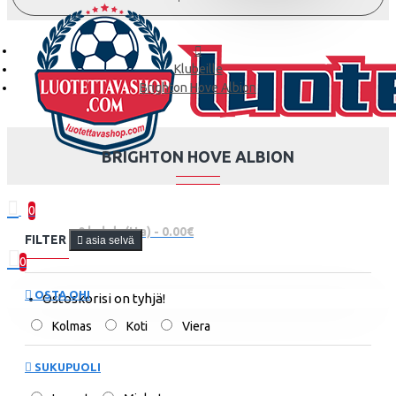
Klubeille
Brighton Hove Albion
BRIGHTON HOVE ALBION
0
0 kohde(tta) - 0.00€
FILTER
asia selvä
0
OSTA OHI
Ostoskorisi on tyhjä!
Kolmas
Koti
Viera
SUKUPUOLI