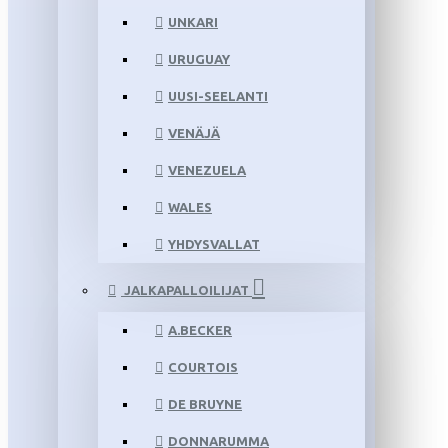
UNKARI
URUGUAY
UUSI-SEELANTI
VENÄJÄ
VENEZUELA
WALES
YHDYSVALLAT
JALKAPALLOILIJAT
A.BECKER
COURTOIS
DE BRUYNE
DONNARUMMA