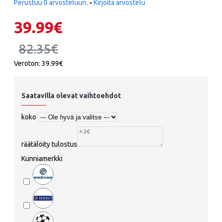
Perustuu 0 arvosteluun.
-
Kirjoita arvostelu
39.99€
82.35€
Veroton: 39.99€
Saatavilla olevat vaihtoehdot
koko
räätälöity tulostus
Kunniamerkki