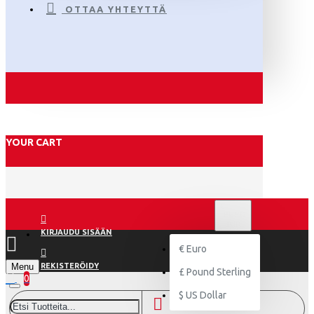
OTTAA YHTEYTTÄ
YOUR CART
€
EURO
EUR
KIRJAUDU SISÄÄN
€
Euro
Menu
REKISTERÖIDY
£
Pound Sterling
0
$
US Dollar