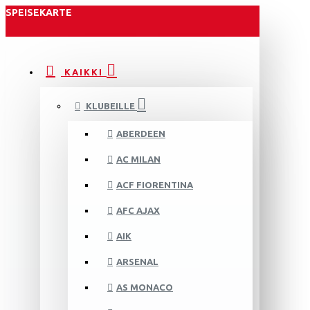
SPEISEKARTE
KAIKKI
KLUBEILLE
ABERDEEN
AC MILAN
ACF FIORENTINA
AFC AJAX
AIK
ARSENAL
AS MONACO