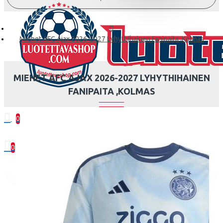
Miehet AFC Ajax 2026-2027 Lyhythihainen Fanipaita ,Kolmas
MIEHET AFC AJAX 2026-2027 LYHYTHIHAINEN
FANIPAITA ,KOLMAS
0
0 kohde(tta) - 0.00€
0
Ostoskorisi on tyhjä!