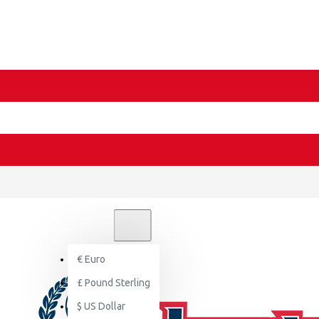
€
EURO
EUR
€
Euro
£
Pound Sterling
$
US Dollar