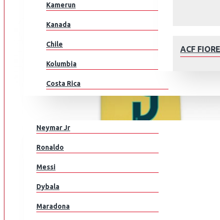
Kamerun
Kanada
Chile
ACF FIOR
Kolumbia
Costa Rica
Kroatia
JALKAPALLOILIJAT
Tšekki
Neymar Jr
Tanska
AFC AJAX
Ronaldo
Ecuador
Messi
Egypti
Dybala
EL Salvador
Maradona