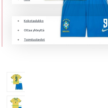
AS MONA
Frenkie de Jong
Italia
Lewandowski
TIEDOT
Norsunluurannikko
Mbappé
Kokotaulukko
Jamaika
Donnarumma
Ottaa yhteyttä
Japani
A.Becker
Toimitustiedot
Yhdysvallat
AS ROMA
Haaland
Mali
Meksiko
Marokko
Alankomaat
Uusi-Seelanti
ASTON VI
Nigeria