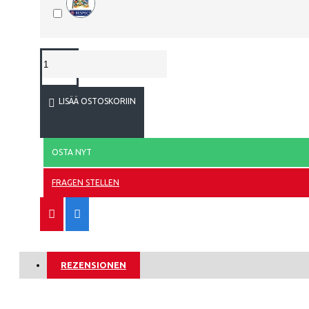
Serbia
Slovakia
Etelä-Korea
ATLANTA 
Espanja
LISÄÄ OSTOSKORIIN
Ruotsi
Sveitsi
OSTA NYT
Tunisia
FRAGEN STELLEN
ATLÉTICO
Turkki
Ukraina
Uruguay
REZENSIONEN
Venezuela