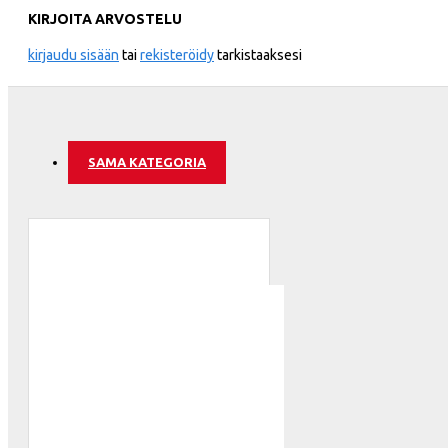
Wales
KIRJOITA ARVOSTELU
ATLETICO
kirjaudu sisään
tai
rekisteröidy
tarkistaaksesi
SAMA KATEGORIA
AZ ALKM
BAYER 04