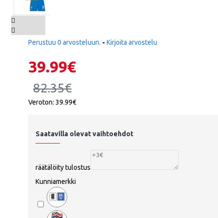
Norja
Panama
Perustuu 0 arvosteluun.
-
Kirjoita arvostelu
Peru
39.99€
Puola
ATALANT
82.35€
Portugali
Veroton: 39.99€
Qatar
Romania
Saatavilla olevat vaihtoehdot
Venäjä
räätälöity tulostus
Saudi-Arabia
ATHLETIC
Kunniamerkki
Skotlanti
Senegal