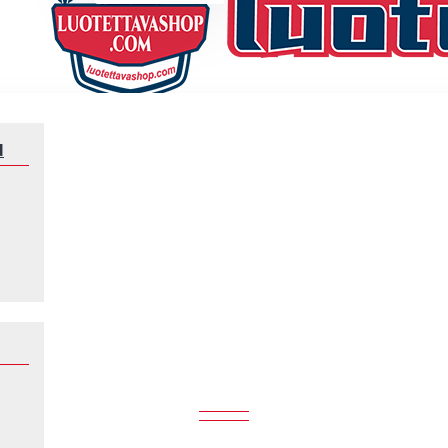
N
silia Matheus Cunha 9 Chidlren World Cup 2026 Lyhythihainen Fanipaita ,
 CHIDLREN WORLD CUP 2026 LYHY