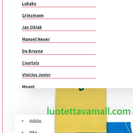
Englanti
Lukaku
Suomi
AIK
Griezmann
Ranska
Jan Oblak
Saksa
Manuel Neuer
Ghana
De Bruyne
Kreikka
Courtois
Honduras
ARSENAL
Vinicius Junior
Unkari
Mount
MAALIVAHDIN
Islanti
Modrić
Iran
JALKAPALLOKENGÄT
M.Salah
Irak
Adidas
Grealish
Irlanti
Nike