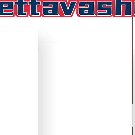
Koti
THIHAINEN FANIPAITA ,KOTI