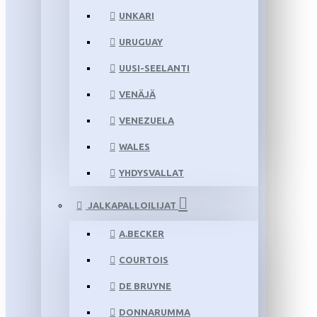
UNKARI
URUGUAY
UUSI-SEELANTI
VENÄJÄ
VENEZUELA
WALES
YHDYSVALLAT
JALKAPALLOILIJAT
A.BECKER
COURTOIS
DE BRUYNE
DONNARUMMA