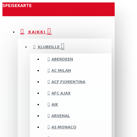
SPEISEKARTE
KAIKKI
KLUBEILLE
ABERDEEN
AC MILAN
ACF FIORENTINA
AFC AJAX
AIK
ARSENAL
AS MONACO