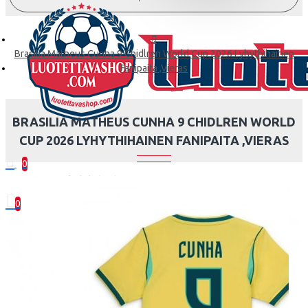
Brasilia Matheus Cunha 9 Chidlren World Cup 2026 Lyhythihainen
Fanipaita ,Vieras
BRASILIA MATHEUS CUNHA 9 CHIDLREN WORLD
CUP 2026 LYHYTHIHAINEN FANIPAITA ,VIERAS
0
0 kohde(tta) - 0.00€
0
Ostoskorisi on tyhjä!