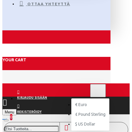
OTTAA YHTEYTTÄ
YOUR CART
€
EURO
EUR
KIRJAUDU SISÄÄN
€
Euro
Menu
REKISTERÖIDY
£
Pound Sterling
0
$
US Dollar