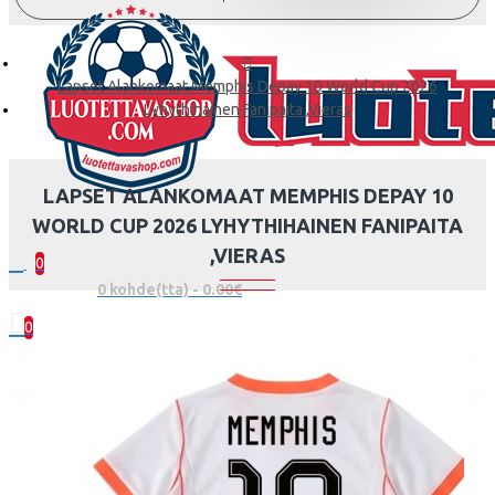
Lapset Alankomaat Memphis Depay 10 World Cup 2026
Lyhythihainen Fanipaita ,Vieras
LAPSET ALANKOMAAT MEMPHIS DEPAY 10
WORLD CUP 2026 LYHYTHIHAINEN FANIPAITA
,VIERAS
0
0 kohde(tta) - 0.00€
0
Ostoskorisi on tyhjä!