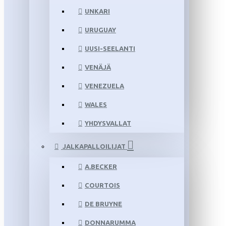
UNKARI
URUGUAY
UUSI-SEELANTI
VENÄJÄ
VENEZUELA
WALES
YHDYSVALLAT
JALKAPALLOILIJAT
A.BECKER
COURTOIS
DE BRUYNE
DONNARUMMA