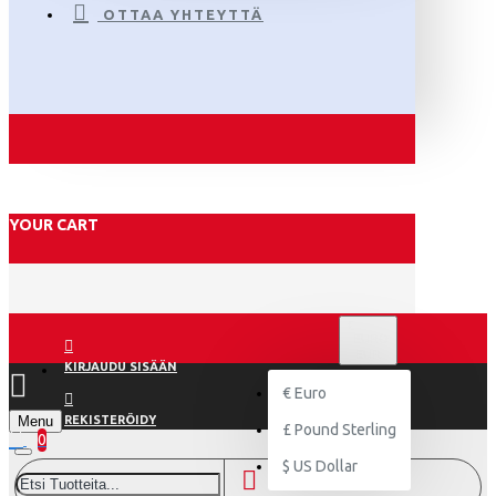
OTTAA YHTEYTTÄ
YOUR CART
€
EURO
EUR
KIRJAUDU SISÄÄN
€
Euro
Menu
REKISTERÖIDY
£
Pound Sterling
0
$
US Dollar