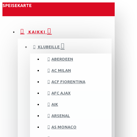
SPEISEKARTE
KAIKKI
KLUBEILLE
ABERDEEN
AC MILAN
ACF FIORENTINA
AFC AJAX
AIK
ARSENAL
AS MONACO