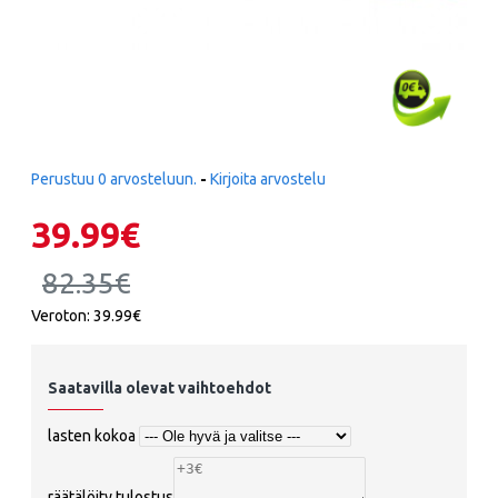
Perustuu 0 arvosteluun.
-
Kirjoita arvostelu
39.99€
82.35€
Veroton: 39.99€
Saatavilla olevat vaihtoehdot
lasten kokoa
räätälöity tulostus