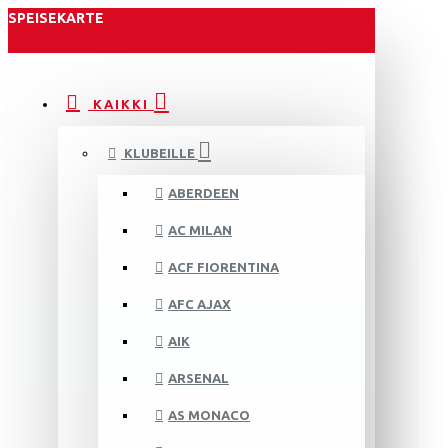
SPEISEKARTE
KAIKKI
KLUBEILLE
ABERDEEN
AC MILAN
ACF FIORENTINA
AFC AJAX
AIK
ARSENAL
AS MONACO