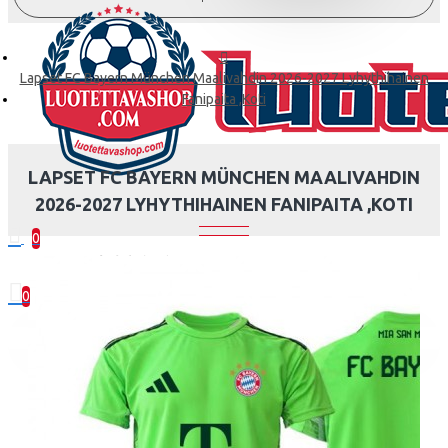
Lapset FC Bayern München Maalivahdin 2026-2027 Lyhythihainen
Fanipaita ,Koti
LAPSET FC BAYERN MÜNCHEN MAALIVAHDIN
2026-2027 LYHYTHIHAINEN FANIPAITA ,KOTI
0
0 kohde(tta) - 0.00€
0
Ostoskorisi on tyhjä!