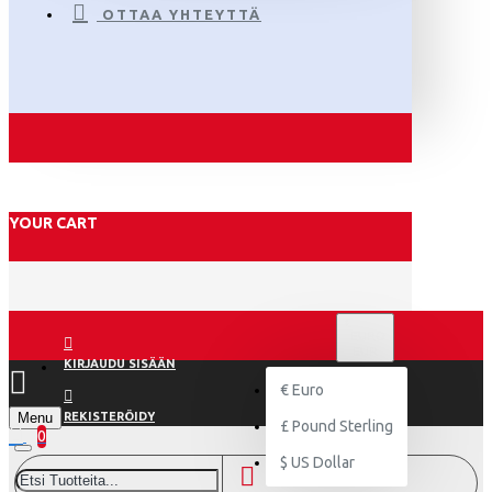
OTTAA YHTEYTTÄ
YOUR CART
€
EURO
EUR
KIRJAUDU SISÄÄN
€
Euro
Menu
REKISTERÖIDY
£
Pound Sterling
0
$
US Dollar