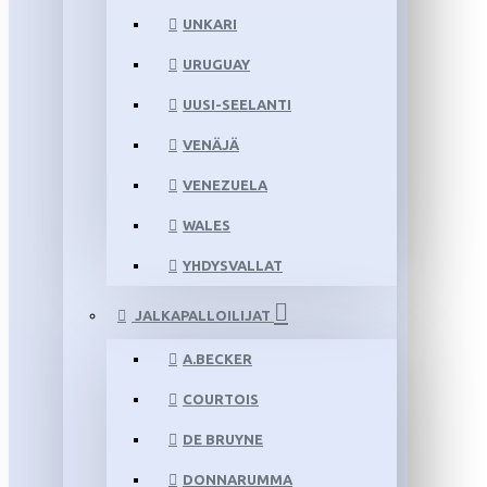
UNKARI
URUGUAY
UUSI-SEELANTI
VENÄJÄ
VENEZUELA
WALES
YHDYSVALLAT
JALKAPALLOILIJAT
A.BECKER
COURTOIS
DE BRUYNE
DONNARUMMA