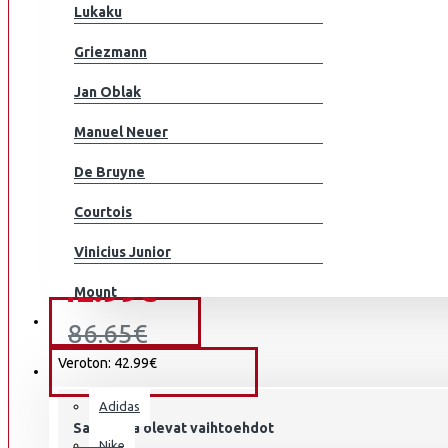
Englanti
Lukaku
Suomi
AIK
Griezmann
Ranska
Jan Oblak
Saksa
Manuel Neuer
Ghana
De Bruyne
Kreikka
Courtois
Perustuu 0 arvosteluun.
-
Kirjoita arvostelu
Honduras
ARSENAL
Vinicius Junior
42.99€
Unkari
Mount
MAALIVAHDIN
Islanti
86.65€
Modrić
Iran
Veroton: 42.99€
JALKAPALLOKENGÄT
M.Salah
Irak
Adidas
Grealish
Saatavilla olevat vaihtoehdot
Irlanti
Nike