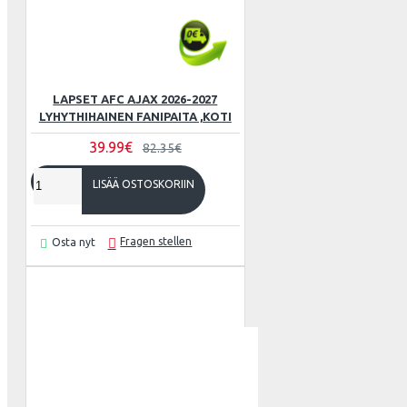
Wales
ATLETICO
LAPSET AFC AJAX 2026-2027
LYHYTHIHAINEN FANIPAITA ,KOTI
39.99€
82.35€
LISÄÄ OSTOSKORIIN
AZ ALKM
Fragen stellen
Osta nyt
BAYER 04