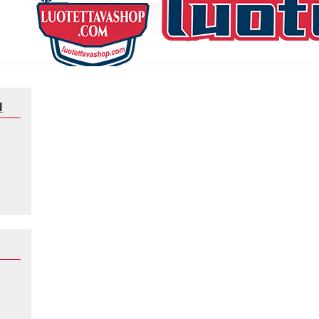
N
ayern München Maalivahdin Manuel Neuer 1 2026-2027 Pitkähihainen Fan
ALIVAHDIN MANUEL NEUER 1 2026-
,KOTI