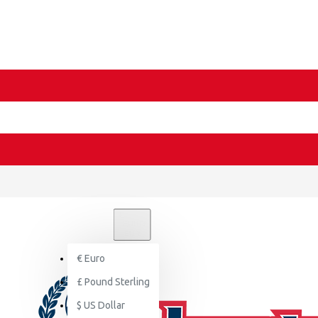
€
EURO
EUR
€
Euro
£
Pound Sterling
$
US Dollar