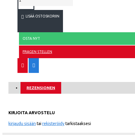
Norja
LISÄÄ OSTOSKORIIN
Panama
Peru
OSTA NYT
Puola
ATALANT
FRAGEN STELLEN
Portugali
Qatar
Romania
REZENSIONEN
Venäjä
Saudi-Arabia
ATHLETIC
KIRJOITA ARVOSTELU
Skotlanti
kirjaudu sisään
tai
rekisteröidy
tarkistaaksesi
Senegal