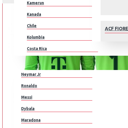
Kamerun
Kanada
Chile
ACF FIOR
Kolumbia
Costa Rica
Kroatia
JALKAPALLOILIJAT
Tšekki
Neymar Jr
Tanska
AFC AJAX
Ronaldo
Ecuador
Messi
Egypti
Dybala
EL Salvador
Maradona