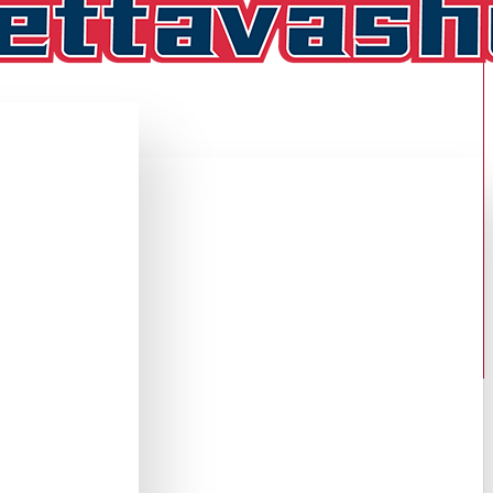
ipaita ,Koti
2027 PITKÄHIHAINEN FANIPAITA