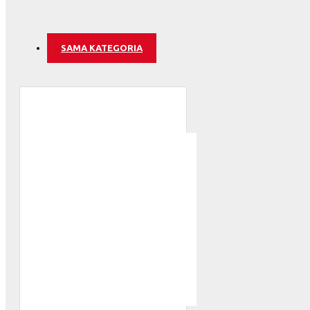
Serbia
Slovakia
SAMA KATEGORIA
Etelä-Korea
ATLANTA 
Espanja
Ruotsi
Sveitsi
Tunisia
ATLÉTICO
Turkki
Ukraina
Uruguay
Venezuela