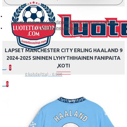
Lapset Manchester City Erling Haaland 9 2024-2025 Sininen
Lyhythihainen Fanipaita ,Koti
LAPSET MANCHESTER CITY ERLING HAALAND 9
2024-2025 SININEN LYHYTHIHAINEN FANIPAITA
,KOTI
0
0 kohde(tta) - 0.00€
0
Ostoskorisi on tyhjä!