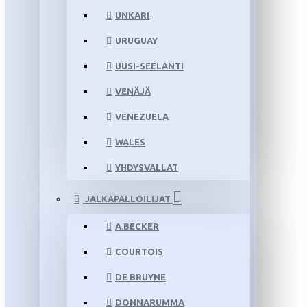
UNKARI
URUGUAY
UUSI-SEELANTI
VENÄJÄ
VENEZUELA
WALES
YHDYSVALLAT
JALKAPALLOILIJAT
A.BECKER
COURTOIS
DE BRUYNE
DONNARUMMA