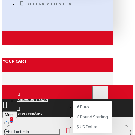
OTTAA YHTEYTTÄ
YOUR CART
€
EURO
EUR
KIRJAUDU SISÄÄN
€
Euro
Menu
REKISTERÖIDY
£
Pound Sterling
0
$
US Dollar