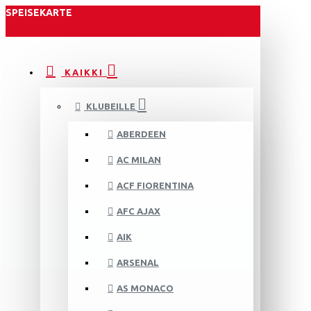
SPEISEKARTE
KAIKKI
KLUBEILLE
ABERDEEN
AC MILAN
ACF FIORENTINA
AFC AJAX
AIK
ARSENAL
AS MONACO