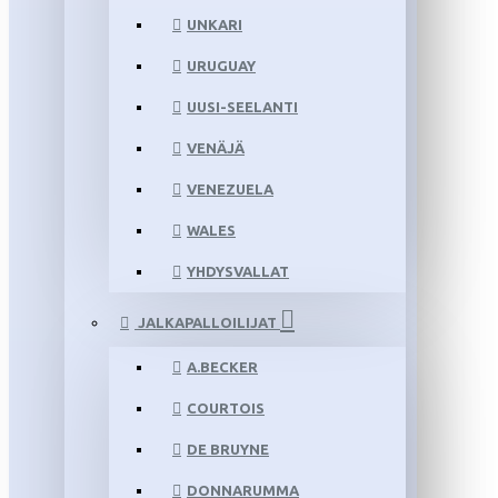
UNKARI
URUGUAY
UUSI-SEELANTI
VENÄJÄ
VENEZUELA
WALES
YHDYSVALLAT
JALKAPALLOILIJAT
A.BECKER
COURTOIS
DE BRUYNE
DONNARUMMA