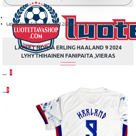
Lapset Norja Erling Haaland 9 2024 Lyhythihainen Fanipaita ,Vieras
LAPSET NORJA ERLING HAALAND 9 2024
LYHYTHIHAINEN FANIPAITA ,VIERAS
0
0 kohde(tta) - 0.00€
0
Ostoskorisi on tyhjä!