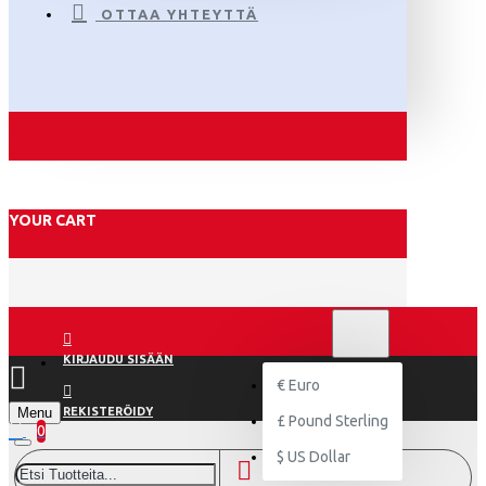
OTTAA YHTEYTTÄ
YOUR CART
€
EURO
EUR
KIRJAUDU SISÄÄN
€
Euro
Menu
REKISTERÖIDY
£
Pound Sterling
0
$
US Dollar