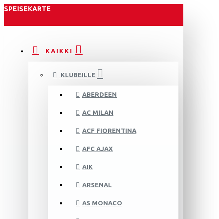
SPEISEKARTE
KAIKKI
KLUBEILLE
ABERDEEN
AC MILAN
ACF FIORENTINA
AFC AJAX
AIK
ARSENAL
AS MONACO