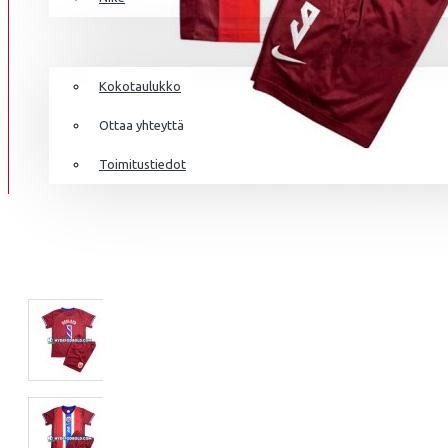
AS MONA
Frenkie de Jong
Italia
Lewandowski
TIEDOT
Norsunluurannikko
Mbappé
Kokotaulukko
Jamaika
Donnarumma
Ottaa yhteyttä
Japani
A.Becker
Toimitustiedot
Yhdysvallat
AS ROMA
Haaland
Mali
Meksiko
Marokko
Alankomaat
Uusi-Seelanti
ASTON VI
Nigeria