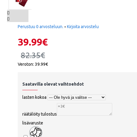
Norja
Panama
Perustuu 0 arvosteluun.
-
Kirjoita arvostelu
Peru
39.99€
Puola
ATALANT
82.35€
Portugali
Veroton: 39.99€
Qatar
Romania
Saatavilla olevat vaihtoehdot
Venäjä
lasten kokoa
Saudi-Arabia
ATHLETIC
räätälöity tulostus
Skotlanti
lisävaruste
Senegal