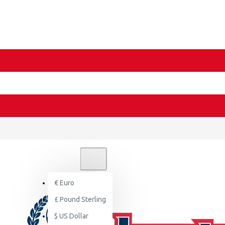
€
EURO
EUR
€
Euro
£
Pound Sterling
$
US Dollar