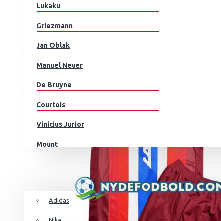
Englanti
Lukaku
Suomi
AIK
Griezmann
Ranska
Jan Oblak
Saksa
Manuel Neuer
Ghana
De Bruyne
Kreikka
Courtois
Honduras
ARSENAL
Vinicius Junior
Unkari
Mount
MAALIVAHDIN
Islanti
Modrić
Iran
JALKAPALLOKENGÄT
M.Salah
Irak
Adidas
Grealish
Irlanti
Nike