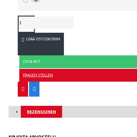
Serbia
Slovakia
Etelä-Korea
ATLANTA 
LISÄÄ OSTOSKORIIN
Espanja
Ruotsi
OSTA NYT
Sveitsi
FRAGEN STELLEN
Tunisia
ATLÉTICO
Turkki
Ukraina
REZENSIONEN
Uruguay
Venezuela
KIRJOITA ARVOSTELU