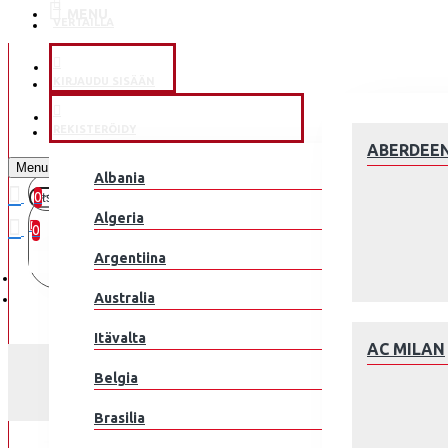
MENU
VERTAILLA
KLUBEILLE
KIRJAUDU SISÄÄN
JALKAPALLOMAAJOUKKUE
REKISTERÖIDY
ABERDEE
Menu
Albania
0
0 kohde(tta) - 0.00€
Algeria
0
Argentiina
Ostoskorisi on tyhjä!
Australia
Itävalta
AC MILAN
LAPSET NORJA ERLING H
Belgia
Brasilia