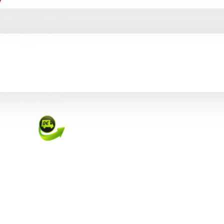
CO
LLA