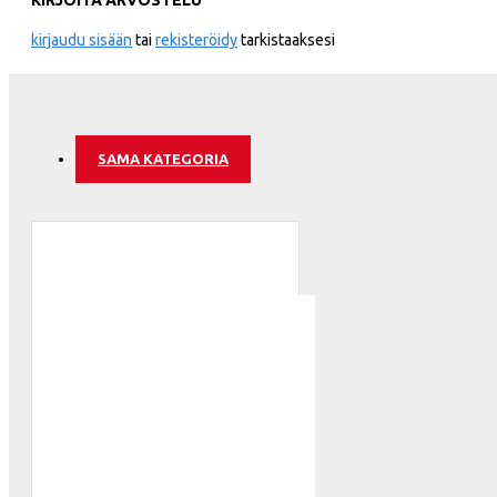
Wales
kirjaudu sisään
tai
rekisteröidy
tarkistaaksesi
ATLETICO
SAMA KATEGORIA
AZ ALKM
BAYER 04