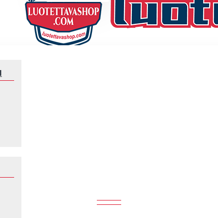
N
Lapset Norja Erling Haaland 9 2024 Punainen Lyhythihainen Fanipaita ,Kot
AALAND 9 2024 PUNAINEN LYHYTHI