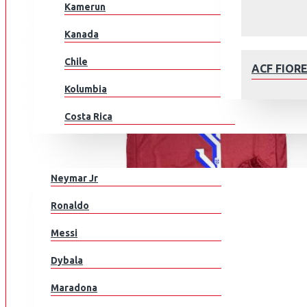
Kamerun
Kanada
Chile
ACF FIOR
Kolumbia
Costa Rica
Kroatia
JALKAPALLOILIJAT
Tšekki
Neymar Jr
Tanska
AFC AJAX
Ronaldo
Ecuador
Messi
Egypti
Dybala
EL Salvador
Maradona