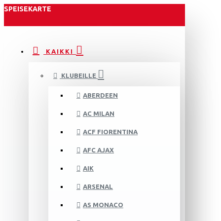
SPEISEKARTE
KAIKKI
KLUBEILLE
ABERDEEN
AC MILAN
ACF FIORENTINA
AFC AJAX
AIK
ARSENAL
AS MONACO