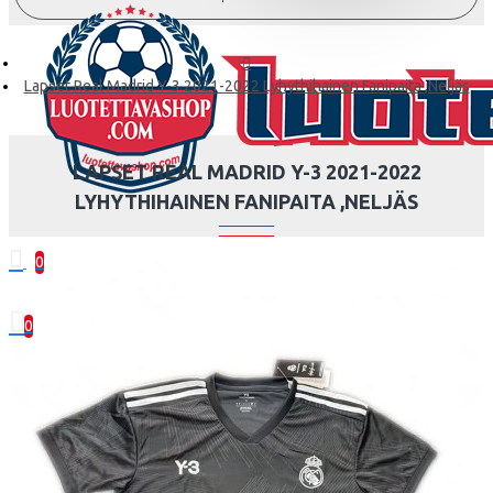
Lapset Real Madrid Y-3 2021-2022 Lyhythihainen Fanipaita ,Neljäs
LAPSET REAL MADRID Y-3 2021-2022
LYHYTHIHAINEN FANIPAITA ,NELJÄS
0
0 kohde(tta) - 0.00€
0
Ostoskorisi on tyhjä!