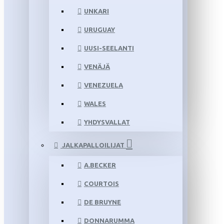
UNKARI
URUGUAY
UUSI-SEELANTI
VENÄJÄ
VENEZUELA
WALES
YHDYSVALLAT
JALKAPALLOILIJAT
A.BECKER
COURTOIS
DE BRUYNE
DONNARUMMA