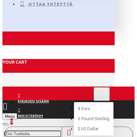
OTTAA YHTEYTTÄ
YOUR CART
€
EURO
EUR
KIRJAUDU SISÄÄN
€
Euro
Menu
REKISTERÖIDY
£
Pound Sterling
0
$
US Dollar