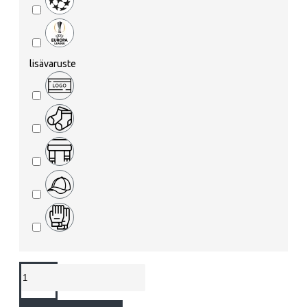
lisävaruste