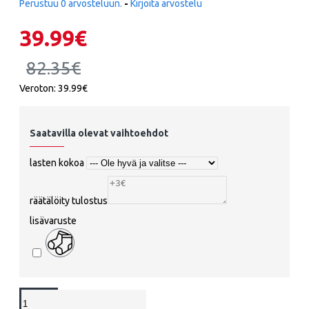
Perustuu 0 arvosteluun.
-
Kirjoita arvostelu
39.99€
82.35€
Veroton: 39.99€
Saatavilla olevat vaihtoehdot
lasten kokoa
räätälöity tulostus
lisävaruste