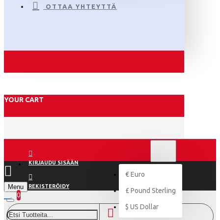
OTTAA YHTEYTTÄ
YOUR CART
€
EURO
EUR
KIRJAUDU SISÄÄN
€
Euro
Menu
REKISTERÖIDY
£
Pound Sterling
0
$
US Dollar