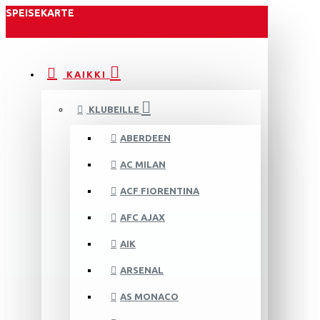
SPEISEKARTE
KAIKKI
KLUBEILLE
ABERDEEN
AC MILAN
ACF FIORENTINA
AFC AJAX
AIK
ARSENAL
AS MONACO