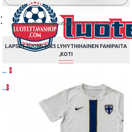
Lapset Suomi 2025 Lyhythihainen Fanipaita ,Koti
LAPSET SUOMI 2025 LYHYTHIHAINEN FANIPAITA
,KOTI
0
0 kohde(tta) - 0.00€
0
Ostoskorisi on tyhjä!