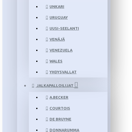
UNKARI
URUGUAY
UUSI-SEELANTI
VENÄJÄ
VENEZUELA
WALES
YHDYSVALLAT
JALKAPALLOILIJAT
A.BECKER
COURTOIS
DE BRUYNE
DONNARUMMA