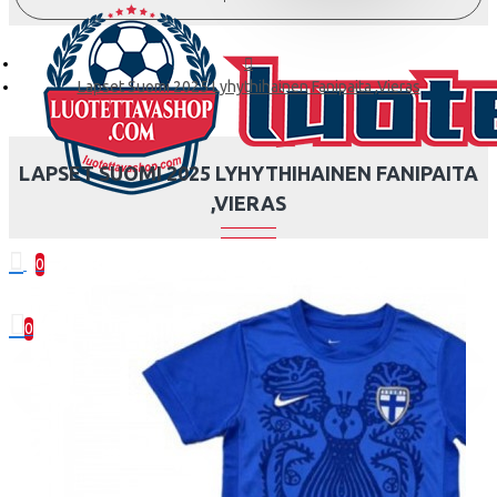
Lapset Suomi 2025 Lyhythihainen Fanipaita ,Vieras
LAPSET SUOMI 2025 LYHYTHIHAINEN FANIPAITA
,VIERAS
0
0 kohde(tta) - 0.00€
0
Ostoskorisi on tyhjä!