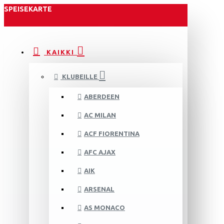
SPEISEKARTE
KAIKKI
KLUBEILLE
ABERDEEN
AC MILAN
ACF FIORENTINA
AFC AJAX
AIK
ARSENAL
AS MONACO