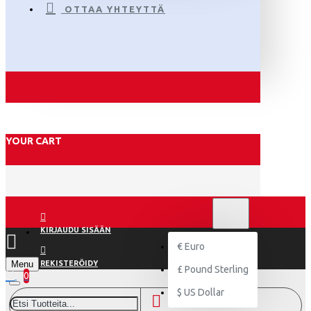
OTTAA YHTEYTTÄ
YOUR CART
€
EURO
EUR
KIRJAUDU SISÄÄN
€
Euro
Menu
REKISTERÖIDY
£
Pound Sterling
0
$
US Dollar