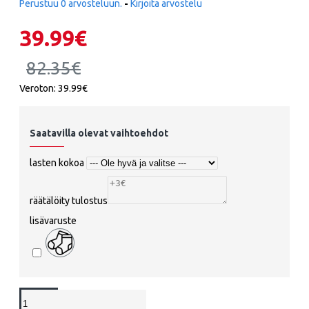
Perustuu 0 arvosteluun.
-
Kirjoita arvostelu
39.99€
82.35€
Veroton: 39.99€
Saatavilla olevat vaihtoehdot
lasten kokoa
räätälöity tulostus
lisävaruste