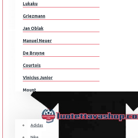
Englanti
Lukaku
Suomi
AIK
Griezmann
Ranska
Jan Oblak
Saksa
Manuel Neuer
Ghana
De Bruyne
Kreikka
Courtois
Honduras
ARSENAL
Vinicius Junior
Unkari
Mount
MAALIVAHDIN
Islanti
Modrić
Iran
JALKAPALLOKENGÄT
M.Salah
Irak
Adidas
Grealish
Irlanti
Nike