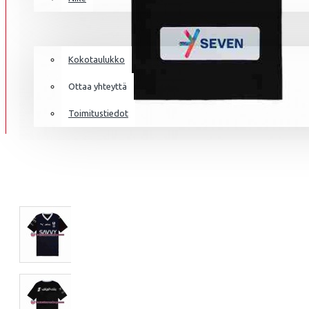
AS MONA
Frenkie de Jong
Italia
Lewandowski
TIEDOT
Norsunluurannikko
Mbappé
Kokotaulukko
Jamaika
Donnarumma
Ottaa yhteyttä
Japani
A.Becker
Toimitustiedot
Yhdysvallat
AS ROMA
Haaland
Mali
Meksiko
Marokko
Alankomaat
Uusi-Seelanti
ASTON VI
Nigeria