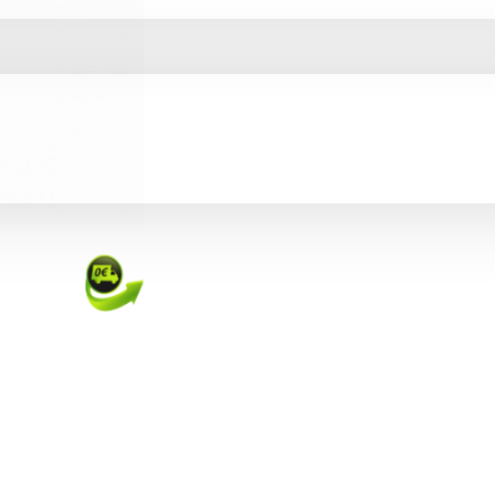
CO
LLA