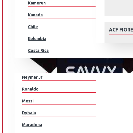
Kamerun
Kanada
Chile
ACF FIOR
Kolumbia
Costa Rica
Kroatia
JALKAPALLOILIJAT
Tšekki
Neymar Jr
Tanska
AFC AJAX
Ronaldo
Ecuador
Messi
Egypti
Dybala
EL Salvador
Maradona