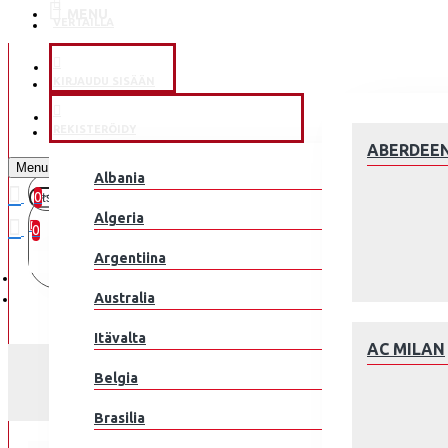
MENU
VERTAILLA
KLUBEILLE
KIRJAUDU SISÄÄN
JALKAPALLOMAAJOUKKUE
REKISTERÖIDY
ABERDEE
Menu
Albania
0
0 kohde(tta) - 0.00€
Algeria
0
Argentiina
Ostoskorisi on tyhjä!
Australia
Itävalta
AC MILAN
MIEHET AL HIL
Belgia
Brasilia