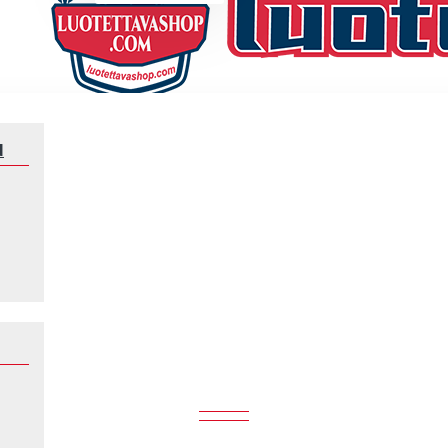
N
Miehet Al Hilal 2023-2024 Lyhythihainen Fanipaita ,Kolmas
AL 2023-2024 LYHYTHIHAINEN FAN