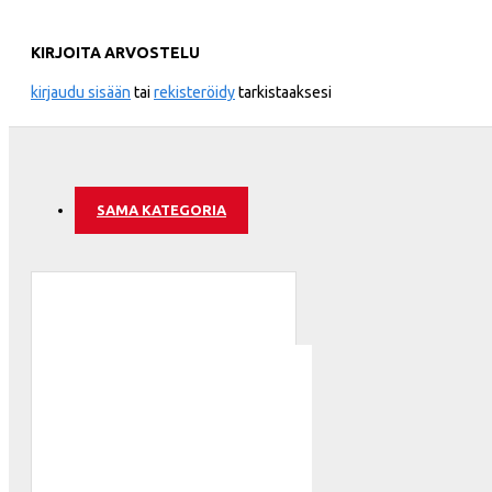
Wales
KIRJOITA ARVOSTELU
ATLETICO
kirjaudu sisään
tai
rekisteröidy
tarkistaaksesi
SAMA KATEGORIA
AZ ALKM
BAYER 04