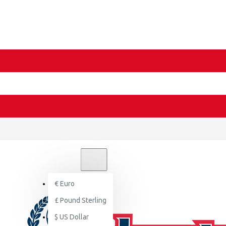
€
EURO
EUR
€
Euro
£
Pound Sterling
$
US Dollar