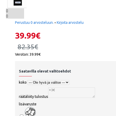
Norja
Panama
Perustuu 0 arvosteluun.
-
Kirjoita arvostelu
Peru
39.99€
Puola
ATALANT
82.35€
Portugali
Veroton: 39.99€
Qatar
Romania
Saatavilla olevat vaihtoehdot
Venäjä
koko
Saudi-Arabia
ATHLETIC
räätälöity tulostus
Skotlanti
lisävaruste
Senegal