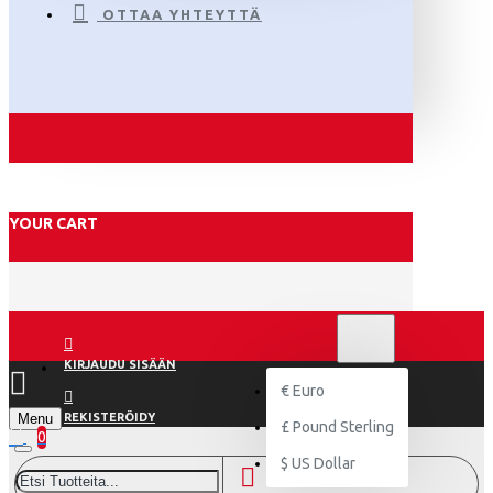
OTTAA YHTEYTTÄ
YOUR CART
€
EURO
EUR
KIRJAUDU SISÄÄN
€
Euro
Menu
REKISTERÖIDY
£
Pound Sterling
0
$
US Dollar