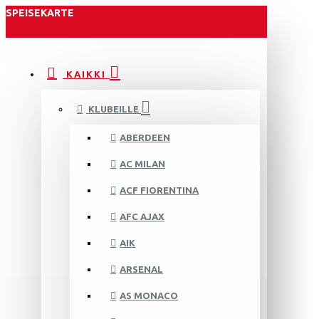
SPEISEKARTE
KAIKKI
KLUBEILLE
ABERDEEN
AC MILAN
ACF FIORENTINA
AFC AJAX
AIK
ARSENAL
AS MONACO