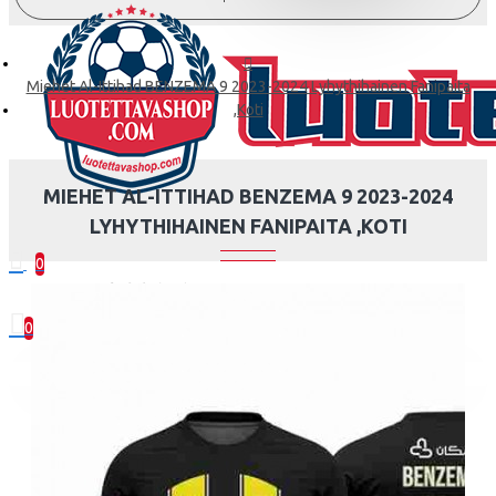
Miehet Al-Ittihad BENZEMA 9 2023-2024 Lyhythihainen Fanipaita
,Koti
MIEHET AL-ITTIHAD BENZEMA 9 2023-2024
LYHYTHIHAINEN FANIPAITA ,KOTI
0
0 kohde(tta) - 0.00€
0
Ostoskorisi on tyhjä!