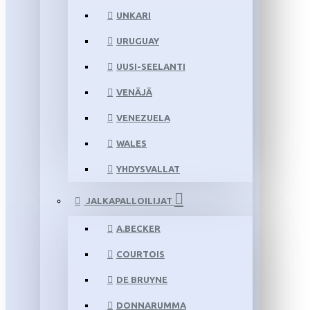
UNKARI
URUGUAY
UUSI-SEELANTI
VENÄJÄ
VENEZUELA
WALES
YHDYSVALLAT
JALKAPALLOILIJAT
A.BECKER
COURTOIS
DE BRUYNE
DONNARUMMA