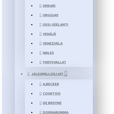
UNKARI
URUGUAY
UUSI-SEELANTI
VENÄJÄ
VENEZUELA
WALES
YHDYSVALLAT
JALKAPALLOILIJAT
A.BECKER
COURTOIS
DE BRUYNE
DONNARUMMA