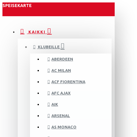
SPEISEKARTE
KAIKKI
KLUBEILLE
ABERDEEN
AC MILAN
ACF FIORENTINA
AFC AJAX
AIK
ARSENAL
AS MONACO