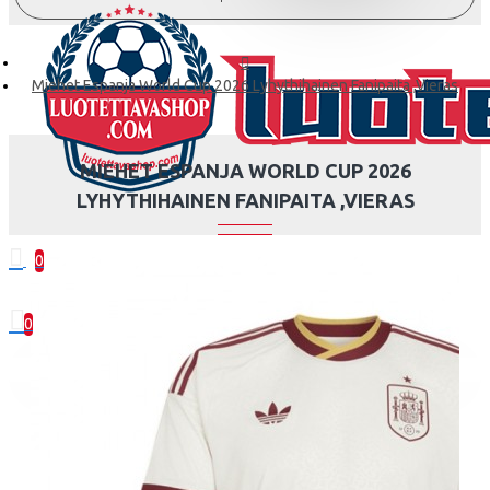
Miehet Espanja World Cup 2026 Lyhythihainen Fanipaita ,Vieras
MIEHET ESPANJA WORLD CUP 2026
LYHYTHIHAINEN FANIPAITA ,VIERAS
0
0 kohde(tta) - 0.00€
0
Ostoskorisi on tyhjä!