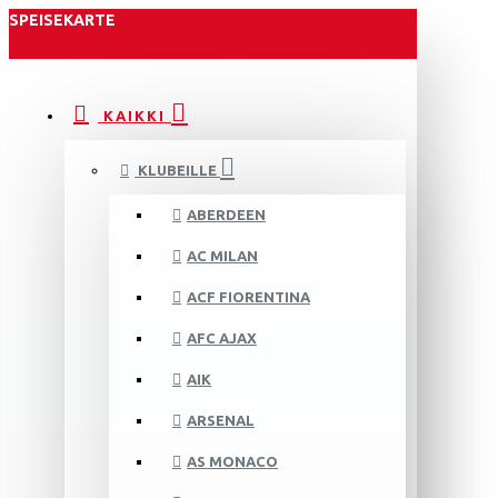
SPEISEKARTE
KAIKKI
KLUBEILLE
ABERDEEN
AC MILAN
ACF FIORENTINA
AFC AJAX
AIK
ARSENAL
AS MONACO