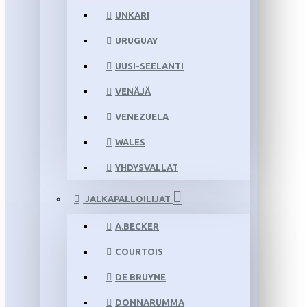
UNKARI
URUGUAY
UUSI-SEELANTI
VENÄJÄ
VENEZUELA
WALES
YHDYSVALLAT
JALKAPALLOILIJAT
A.BECKER
COURTOIS
DE BRUYNE
DONNARUMMA