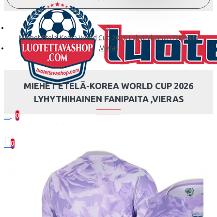
Miehet Etelä-Korea World Cup 2026 Lyhythihainen Fanipaita
,Vieras
MIEHET ETELÄ-KOREA WORLD CUP 2026
LYHYTHIHAINEN FANIPAITA ,VIERAS
0
0 kohde(tta) - 0.00€
0
Ostoskorisi on tyhjä!