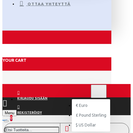
OTTAA YHTEYTTÄ
YOUR CART
€
EURO
EUR
KIRJAUDU SISÄÄN
€
Euro
Menu
REKISTERÖIDY
£
Pound Sterling
0
$
US Dollar