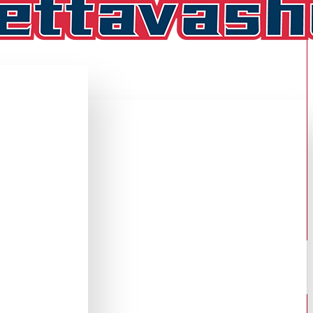
olmas
IHAINEN FANIPAITA ,KOLMAS