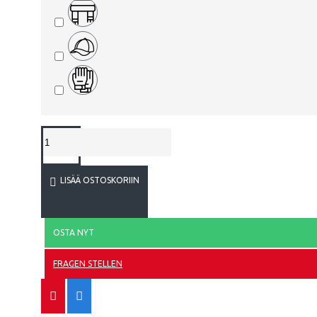
Norja
Panama
Peru
Puola
ATALANT
Portugali
Qatar
LISÄÄ OSTOSKORIIN
Romania
Venäjä
OSTA NYT
Saudi-Arabia
ATHLETIC
FRAGEN STELLEN
Skotlanti
Senegal