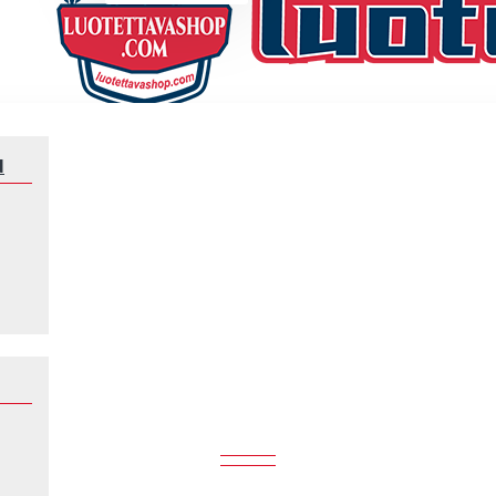
N
et Liverpool Alexander-Arnold 66 2023-2024 Lyhythihainen Fanipaita ,K
ER-ARNOLD 66 2023-2024 LYHYTH