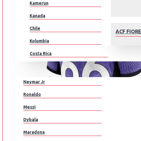
Kamerun
Kanada
Chile
ACF FIOR
Kolumbia
Costa Rica
Kroatia
JALKAPALLOILIJAT
Tšekki
Neymar Jr
Tanska
AFC AJAX
Ronaldo
Ecuador
Messi
Egypti
Dybala
EL Salvador
Maradona