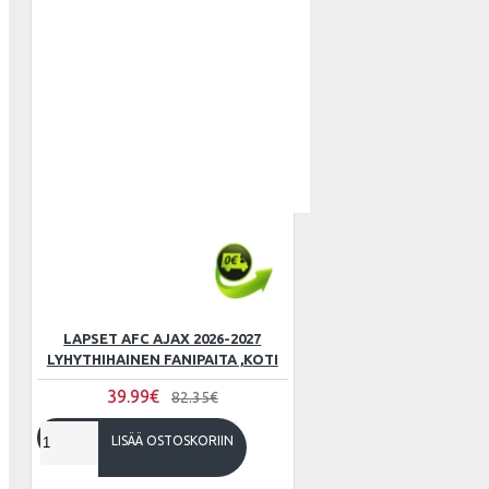
Wales
ATLETICO
AZ ALKM
LAPSET AFC AJAX 2026-2027
LYHYTHIHAINEN FANIPAITA ,KOTI
39.99€
82.35€
LISÄÄ OSTOSKORIIN
BAYER 04