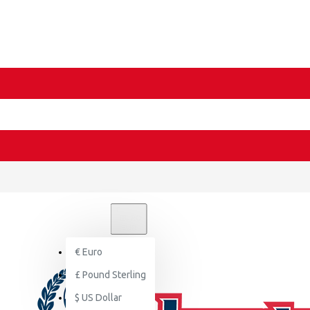
€
EURO
EUR
€
Euro
£
Pound Sterling
$
US Dollar