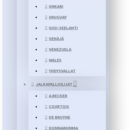
UNKARI
URUGUAY
UUSI-SEELANTI
VENÄJÄ
VENEZUELA
WALES
YHDYSVALLAT
JALKAPALLOILIJAT
A.BECKER
COURTOIS
DE BRUYNE
DONNARUMMA