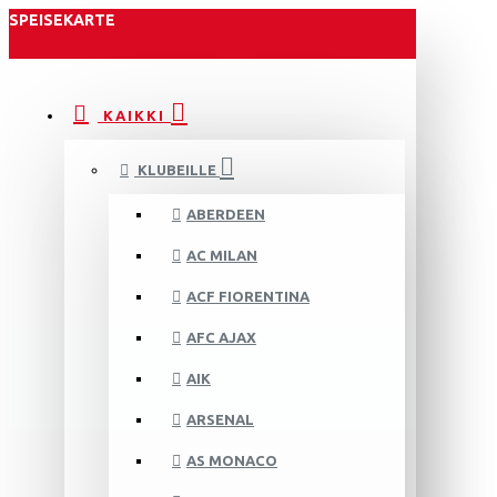
SPEISEKARTE
KAIKKI
KLUBEILLE
ABERDEEN
AC MILAN
ACF FIORENTINA
AFC AJAX
AIK
ARSENAL
AS MONACO