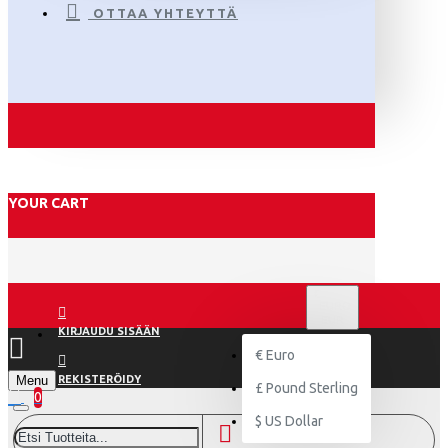
OTTAA YHTEYTTÄ
YOUR CART
€
EURO
EUR
KIRJAUDU SISÄÄN
€
Euro
Menu
REKISTERÖIDY
£
Pound Sterling
0
$
US Dollar