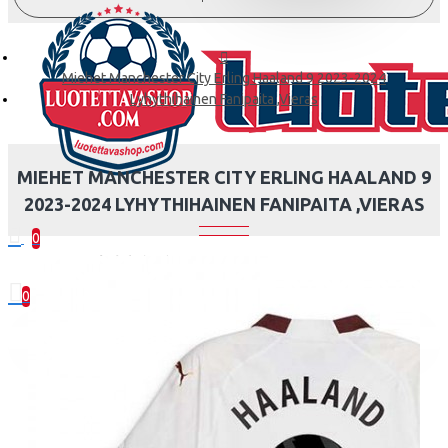
Miehet Manchester City Erling Haaland 9 2023-2024
Lyhythihainen Fanipaita ,Vieras
MIEHET MANCHESTER CITY ERLING HAALAND 9
2023-2024 LYHYTHIHAINEN FANIPAITA ,VIERAS
0
0 kohde(tta) - 0.00€
0
Ostoskorisi on tyhjä!