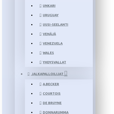
UNKARI
URUGUAY
UUSI-SEELANTI
VENÄJÄ
VENEZUELA
WALES
YHDYSVALLAT
JALKAPALLOILIJAT
A.BECKER
COURTOIS
DE BRUYNE
DONNARUMMA