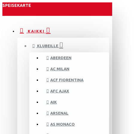
SPEISEKARTE
KAIKKI
KLUBEILLE
ABERDEEN
AC MILAN
ACF FIORENTINA
AFC AJAX
AIK
ARSENAL
AS MONACO