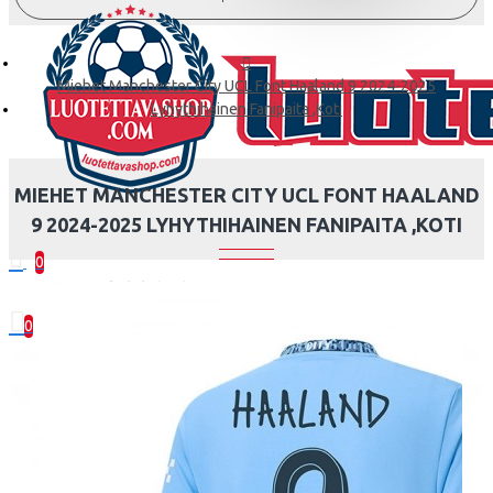
Miehet Manchester City UCL Font Haaland 9 2024-2025
Lyhythihainen Fanipaita ,Koti
MIEHET MANCHESTER CITY UCL FONT HAALAND
9 2024-2025 LYHYTHIHAINEN FANIPAITA ,KOTI
0
0 kohde(tta) - 0.00€
0
Ostoskorisi on tyhjä!