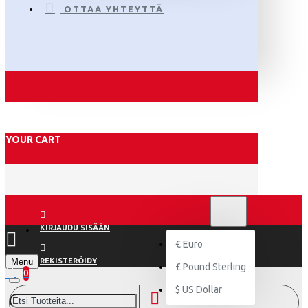
OTTAA YHTEYTTÄ
YOUR CART
€
EURO
EUR
KIRJAUDU SISÄÄN
€
Euro
Menu
REKISTERÖIDY
£
Pound Sterling
0
$
US Dollar