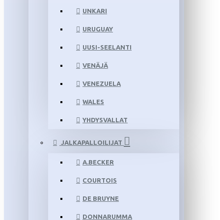
UNKARI
URUGUAY
UUSI-SEELANTI
VENÄJÄ
VENEZUELA
WALES
YHDYSVALLAT
JALKAPALLOILIJAT
A.BECKER
COURTOIS
DE BRUYNE
DONNARUMMA