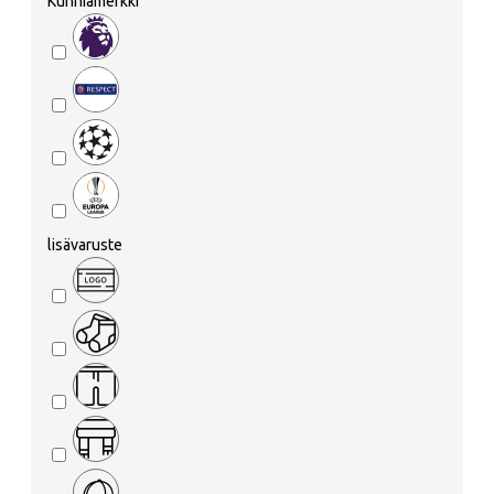
Kunniamerkki
lisävaruste