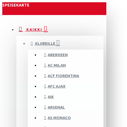
SPEISEKARTE
KAIKKI
KLUBEILLE
ABERDEEN
AC MILAN
ACF FIORENTINA
AFC AJAX
AIK
ARSENAL
AS MONACO