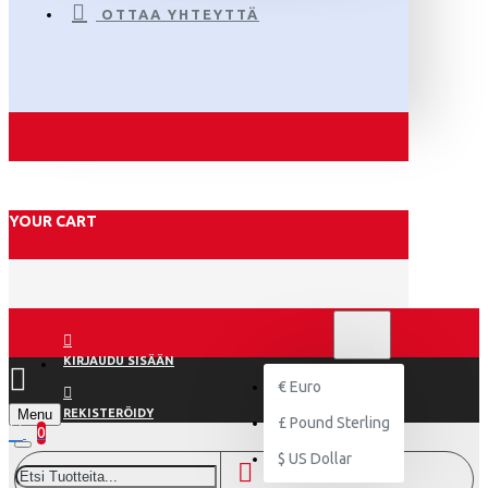
OTTAA YHTEYTTÄ
YOUR CART
€
EURO
EUR
KIRJAUDU SISÄÄN
€
Euro
Menu
REKISTERÖIDY
£
Pound Sterling
0
$
US Dollar