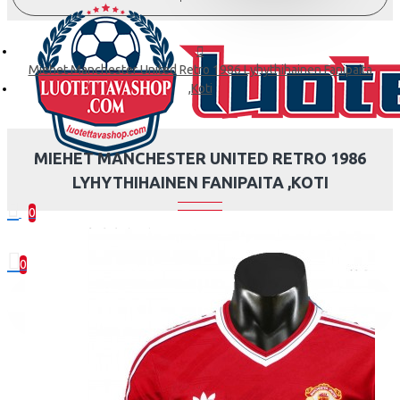
Miehet Manchester United Retro 1986 Lyhythihainen Fanipaita
,Koti
MIEHET MANCHESTER UNITED RETRO 1986
LYHYTHIHAINEN FANIPAITA ,KOTI
0
0 kohde(tta) - 0.00€
0
Ostoskorisi on tyhjä!