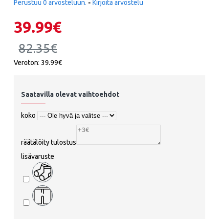
Perustuu 0 arvosteluun.
-
Kirjoita arvostelu
39.99€
82.35€
Veroton: 39.99€
Saatavilla olevat vaihtoehdot
koko
räätälöity tulostus
lisävaruste