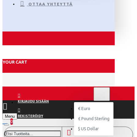
OTTAA YHTEYTTÄ
YOUR CART
€
EURO
EUR
KIRJAUDU SISÄÄN
€
Euro
Menu
REKISTERÖIDY
£
Pound Sterling
0
$
US Dollar