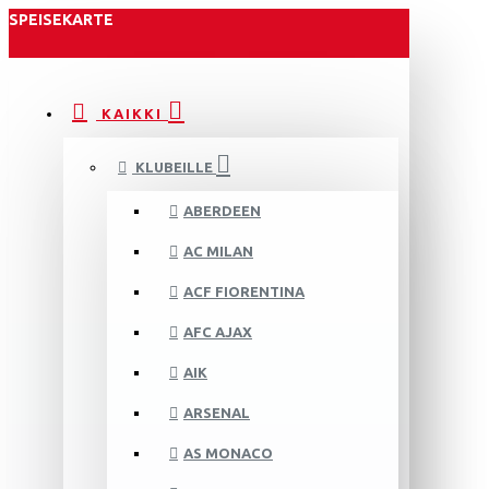
SPEISEKARTE
KAIKKI
KLUBEILLE
ABERDEEN
AC MILAN
ACF FIORENTINA
AFC AJAX
AIK
ARSENAL
AS MONACO