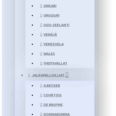
UNKARI
URUGUAY
UUSI-SEELANTI
VENÄJÄ
VENEZUELA
WALES
YHDYSVALLAT
JALKAPALLOILIJAT
A.BECKER
COURTOIS
DE BRUYNE
DONNARUMMA