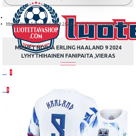
Miehet Norja Erling Haaland 9 2024 Lyhythihainen Fanipaita ,Vieras
MIEHET NORJA ERLING HAALAND 9 2024
LYHYTHIHAINEN FANIPAITA ,VIERAS
0
0 kohde(tta) - 0.00€
0
Ostoskorisi on tyhjä!