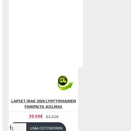
Serbia
Slovakia
Etelä-Korea
ATLANTA 
Espanja
Ruotsi
Sveitsi
Tunisia
ATLÉTICO
Turkki
Ukraina
LAPSET IRAK 2026 LYHYTHIHAINEN
FANIPAITA ,KOLMAS
Uruguay
39.99€
82.35€
Venezuela
LISÄÄ OSTOSKORIIN