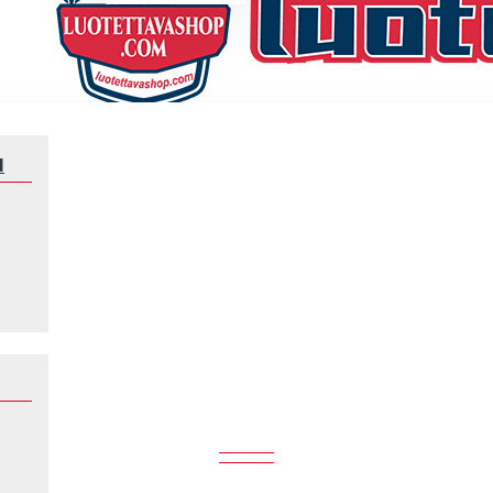
N
Miehet Norja Haaland 9 2024 Punainen Lyhythihainen Fanipaita ,Koti
ND 9 2024 PUNAINEN LYHYTHIHAI