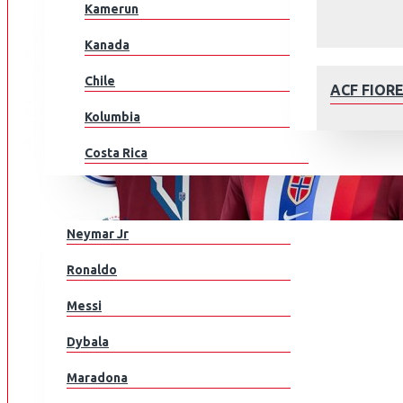
Kamerun
Kanada
Chile
ACF FIOR
Kolumbia
Costa Rica
Kroatia
JALKAPALLOILIJAT
Tšekki
Neymar Jr
Tanska
AFC AJAX
Ronaldo
Ecuador
Messi
Egypti
Dybala
EL Salvador
Maradona