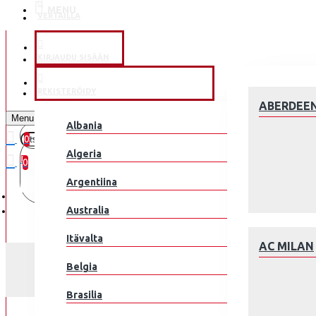
MENU
VERTAILLA
KLUBEILLE
KIRJAUDU SISÄÄN
JALKAPALLOMAAJOUKKUE
REKISTERÖIDY
ABERDEE
Menu
Albania
0
0 kohde(tta) - 0.00€
Algeria
0
Argentiina
Ostoskorisi on tyhjä!
Australia
Itävalta
AC MILAN
MIEHET NORJA HAALA
Belgia
Brasilia