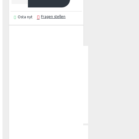
Wales
ATLETICO
Fragen stellen
Osta nyt
AZ ALKM
BAYER 04