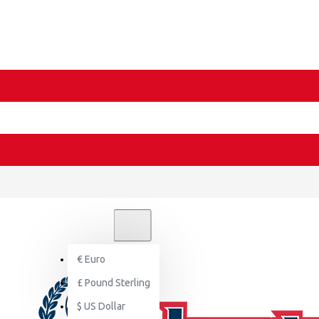
€
EURO
EUR
€
Euro
£
Pound Sterling
$
US Dollar