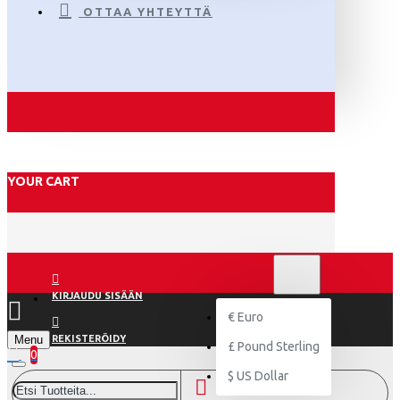
OTTAA YHTEYTTÄ
YOUR CART
€
EURO
EUR
KIRJAUDU SISÄÄN
€
Euro
Menu
REKISTERÖIDY
£
Pound Sterling
0
$
US Dollar