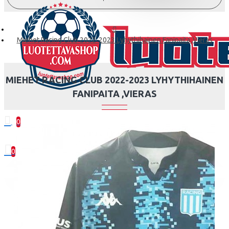
Miehet Racing Club 2022-2023 Lyhythihainen Fanipaita ,Vieras
MIEHET RACING CLUB 2022-2023 LYHYTHIHAINEN
FANIPAITA ,VIERAS
0
0 kohde(tta) - 0.00€
0
Ostoskorisi on tyhjä!