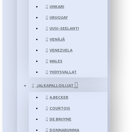
UNKARI
URUGUAY
UUSI-SEELANTI
VENÄJÄ
VENEZUELA
WALES
YHDYSVALLAT
JALKAPALLOILIJAT
A.BECKER
COURTOIS
DE BRUYNE
DONNARUMMA