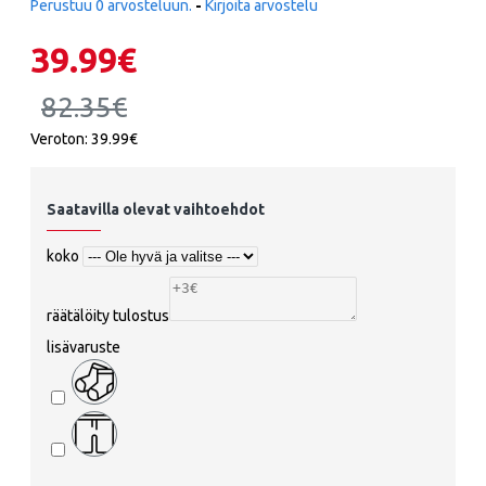
Perustuu 0 arvosteluun.
-
Kirjoita arvostelu
39.99€
82.35€
Veroton: 39.99€
Saatavilla olevat vaihtoehdot
koko
räätälöity tulostus
lisävaruste