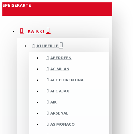
SPEISEKARTE
KAIKKI
KLUBEILLE
ABERDEEN
AC MILAN
ACF FIORENTINA
AFC AJAX
AIK
ARSENAL
AS MONACO