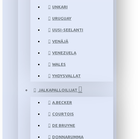
UNKARI
URUGUAY
UUSI-SEELANTI
VENÄJÄ
VENEZUELA
WALES
YHDYSVALLAT
JALKAPALLOILIJAT
A.BECKER
COURTOIS
DE BRUYNE
DONNARUMMA