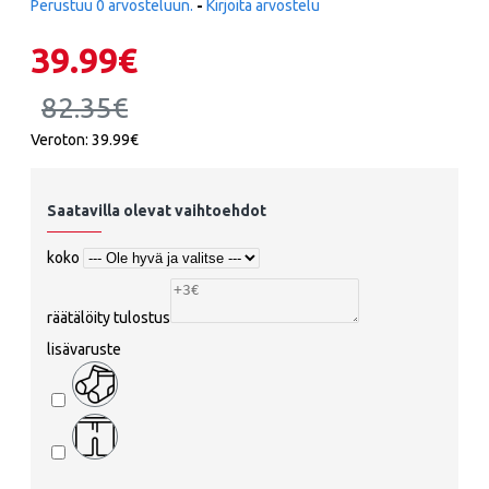
Perustuu 0 arvosteluun.
-
Kirjoita arvostelu
39.99€
82.35€
Veroton: 39.99€
Saatavilla olevat vaihtoehdot
koko
räätälöity tulostus
lisävaruste