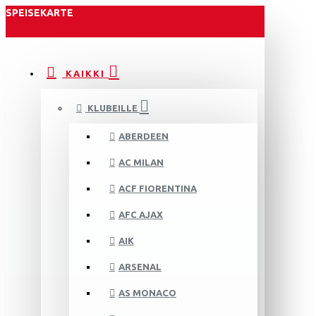
SPEISEKARTE
KAIKKI
KLUBEILLE
ABERDEEN
AC MILAN
ACF FIORENTINA
AFC AJAX
AIK
ARSENAL
AS MONACO