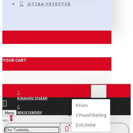
OTTAA YHTEYTTÄ
YOUR CART
€
EURO
EUR
KIRJAUDU SISÄÄN
€
Euro
Menu
REKISTERÖIDY
£
Pound Sterling
0
$
US Dollar