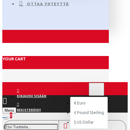
OTTAA YHTEYTTÄ
YOUR CART
€
EURO
EUR
KIRJAUDU SISÄÄN
€
Euro
Menu
REKISTERÖIDY
£
Pound Sterling
0
$
US Dollar