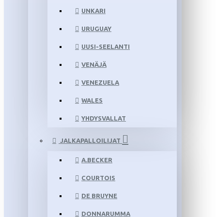
UNKARI
URUGUAY
UUSI-SEELANTI
VENÄJÄ
VENEZUELA
WALES
YHDYSVALLAT
JALKAPALLOILIJAT
A.BECKER
COURTOIS
DE BRUYNE
DONNARUMMA