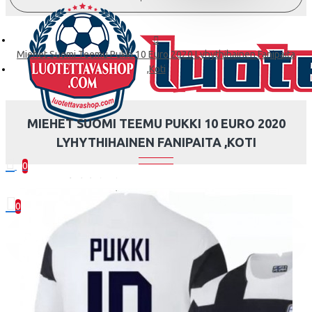
Miehet Suomi Teemu Pukki 10 Euro 2020 Lyhythihainen Fanipaita
,Koti
MIEHET SUOMI TEEMU PUKKI 10 EURO 2020
LYHYTHIHAINEN FANIPAITA ,KOTI
0
0 kohde(tta) - 0.00€
0
Ostoskorisi on tyhjä!