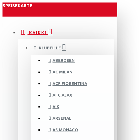
SPEISEKARTE
KAIKKI
KLUBEILLE
ABERDEEN
AC MILAN
ACF FIORENTINA
AFC AJAX
AIK
ARSENAL
AS MONACO