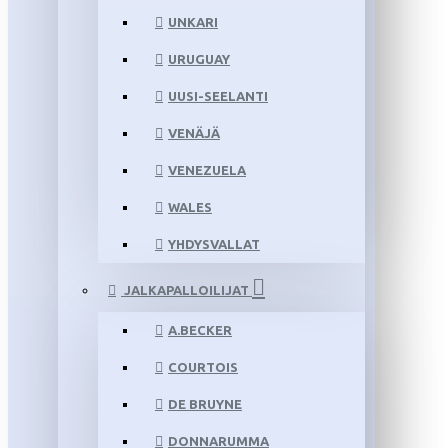
UNKARI
URUGUAY
UUSI-SEELANTI
VENÄJÄ
VENEZUELA
WALES
YHDYSVALLAT
JALKAPALLOILIJAT
A.BECKER
COURTOIS
DE BRUYNE
DONNARUMMA