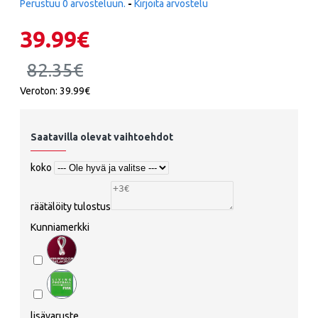
Perustuu 0 arvosteluun.
-
Kirjoita arvostelu
39.99€
82.35€
Veroton: 39.99€
Saatavilla olevat vaihtoehdot
koko
räätälöity tulostus
Kunniamerkki
lisävaruste