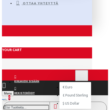
OTTAA YHTEYTTÄ
YOUR CART
€
EURO
EUR
KIRJAUDU SISÄÄN
€
Euro
Menu
REKISTERÖIDY
£
Pound Sterling
0
$
US Dollar