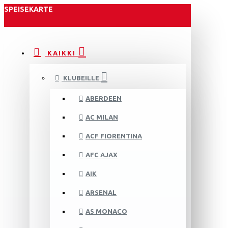
SPEISEKARTE
KAIKKI
KLUBEILLE
ABERDEEN
AC MILAN
ACF FIORENTINA
AFC AJAX
AIK
ARSENAL
AS MONACO