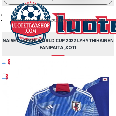
Naiset Japani World Cup 2022 Lyhythihainen Fanipaita ,Koti
NAISET JAPANI WORLD CUP 2022 LYHYTHIHAINEN
FANIPAITA ,KOTI
0
0 kohde(tta) - 0.00€
0
Ostoskorisi on tyhjä!