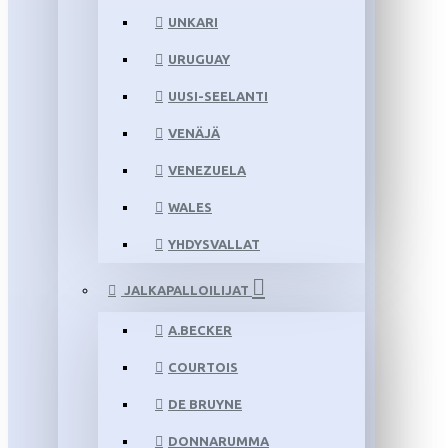
UNKARI
URUGUAY
UUSI-SEELANTI
VENÄJÄ
VENEZUELA
WALES
YHDYSVALLAT
JALKAPALLOILIJAT
A.BECKER
COURTOIS
DE BRUYNE
DONNARUMMA