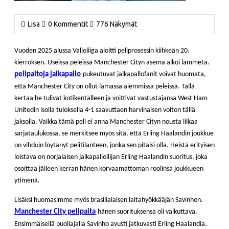
Lisa
0 Kommentit
776 Näkymät
Vuoden 2025 alussa Valioliiga aloitti peliprosessin kiihkeän 20.
kierroksen. Useissa peleissä Manchester Cityn asema alkoi lämmetä.
pelipaitoja jalkapallo
pukeutuvat jalkapallofanit voivat huomata,
että Manchester City on ollut lamassa aiemmissa peleissä. Tällä
kertaa he tulivat kotikentälleen ja voittivat vastustajansa West Ham
Unitedin isolla tuloksella 4-1 saavuttaen harvinaisen voiton tällä
jaksolla. Vaikka tämä peli ei anna Manchester Cityn nousta liikaa
sarjataulukossa, se merkitsee myös sitä, että Erling Haalandin joukkue
on vihdoin löytänyt pelitilanteen, jonka sen pitäisi olla. Heistä erityisen
loistava on norjalaisen jalkapalloilijan Erling Haalandin suoritus, joka
osoittaa jälleen kerran hänen korvaamattoman roolinsa joukkueen
ytimenä.
Lisäksi huomasimme myös brasilialaisen laitahyökkääjän Savinhon.
Manchester City pelipaita
hänen suorituksensa oli vaikuttava.
Ensimmäisellä puoliajalla Savinho avusti jatkuvasti Erling Haalandia.