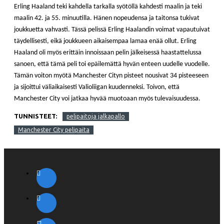
Erling Haaland teki kahdella tarkalla syötöllä kahdesti maalin ja teki
maalin 42. ja 55. minuutilla. Hänen nopeudensa ja taitonsa tukivat
joukkuetta vahvasti. Tässä pelissä Erling Haalandin voimat vapautuivat
täydellisesti, eikä joukkueen aikaisempaa lamaa enää ollut. Erling
Haaland oli myös erittäin innoissaan pelin jälkeisessä haastattelussa
sanoen, että tämä peli toi epäilemättä hyvän enteen uudelle vuodelle.
Tämän voiton myötä Manchester Cityn pisteet nousivat 34 pisteeseen
ja sijoittui väliaikaisesti Valioliigan kuudenneksi. Toivon, että
Manchester City voi jatkaa hyvää muotoaan myös tulevaisuudessa.
TUNNISTEET:
pelipaitoja jalkapallo
Manchester City pelipaita