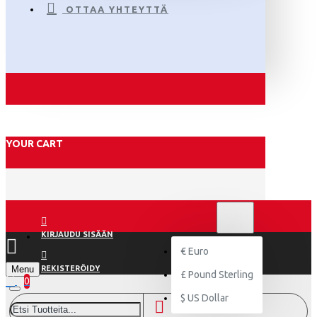
OTTAA YHTEYTTÄ
YOUR CART
€
EURO
EUR
KIRJAUDU SISÄÄN
€
Euro
Menu
REKISTERÖIDY
£
Pound Sterling
0
$
US Dollar