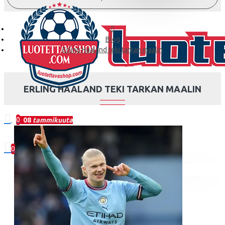
Blog
Erling Haaland teki tarkan maalin
ERLING HAALAND TEKI TARKAN MAALIN
0
08
tammikuuta
0 kohde(tta) - 0.00€
0
Ostoskorisi on tyhjä!