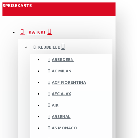
SPEISEKARTE
KAIKKI
KLUBEILLE
ABERDEEN
AC MILAN
ACF FIORENTINA
AFC AJAX
AIK
ARSENAL
AS MONACO